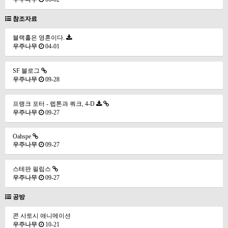
참조자료
블랙홀은 영혼이다.
우주나무
04-01
SF 블로그
우주나무
09-28
프랭크 포터 - 렙톤과 쿼크, 4-D
우주나무
09-27
Oahspe
우주나무
09-27
스테판 필립스
우주나무
09-27
공방
콘 사토시 애니메이션
우주나무
10-21