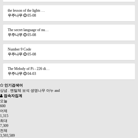
the lesson of the lights …
우주나무
05-08
The secret language of nu…
우주나무
05-08
Number 9 Code
우주나무
05-08
The Melody of Pi - 226 di…
우주나무
04-03
인기검색어
상념
.
멘탈체
보석
생명나무
아누
and
접속자집계
오늘
600
어제
1,315
최대
7,309
전체
3,593,589