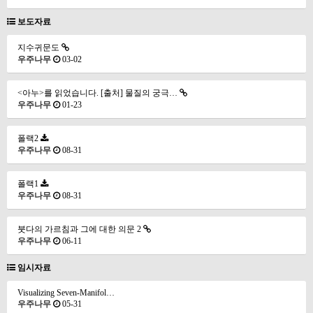
보도자료
지수귀문도
우주나무
03-02
<아누>를 읽었습니다. [출처] 물질의 궁극…
우주나무
01-23
폴랙2
우주나무
08-31
폴랙1
우주나무
08-31
붓다의 가르침과 그에 대한 의문 2
우주나무
06-11
임시자료
Visualizing Seven-Manifol…
우주나무
05-31